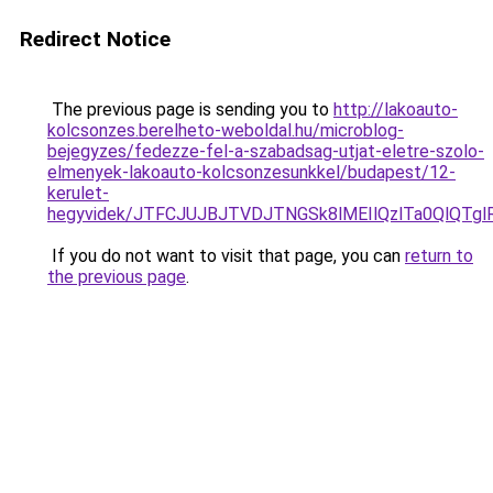
Redirect Notice
The previous page is sending you to
http://lakoauto-
kolcsonzes.berelheto-weboldal.hu/microblog-
bejegyzes/fedezze-fel-a-szabadsag-utjat-eletre-szolo-
elmenyek-lakoauto-kolcsonzesunkkel/budapest/12-
kerulet-
hegyvidek/JTFCJUJBJTVDJTNGSk8lMEIlQzlTa0QlQTgl
If you do not want to visit that page, you can
return to
the previous page
.