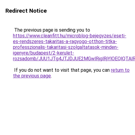
Redirect Notice
The previous page is sending you to
https://www.cleanfitt.hu/microblog-bejegyzes/eseti-
es-rendszeres-takaritas-a-ragyogo-otthon-titka-
professzionalis-takaritasi-szolgaltatasok-minden-
igenyre/budapest/2-kerulet-
rozsadomb/JUU1JTg4JTJDJUE2MGwlRjglRjYlOEQlQT
If you do not want to visit that page, you can
return to
the previous page
.