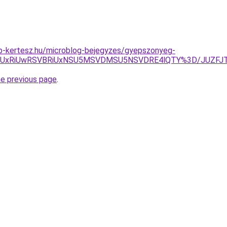
p-kertesz.hu/microblog-bejegyzes/gyepszonyeg-
DNyUxRiUwRSVBRiUxNSU5MSVDMSU5NSVDRE4lQTY%3D/JUZFJT
he previous page
.