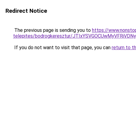
Redirect Notice
The previous page is sending you to
https://www.nonsto
telepites/bodrogkeresztur/JTIxYSVGOCUwMyVFRiV
If you do not want to visit that page, you can
return to t