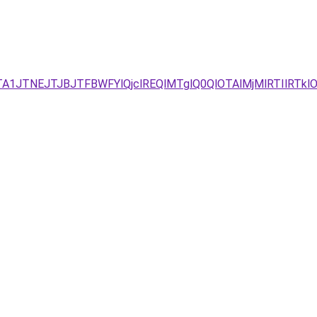
A1JTNEJTJBJTFBWFYlQjclREQlMTglQ0QlOTAlMjMlRTIlRTkl