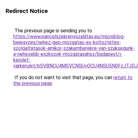
Redirect Notice
The previous page is sending you to
https://www.pancelszekrenyszallitas.eu/microblog-
bejegyzes/nehez-gep-mozgatas-es-koltoztetes-
szolgaltatasok-amikor-szakemberekre-van-szuksegunk-
a-nehezebb-eszkozok-mozgatasahoz/budapest/i-
kerulet-
varkerulet/bSVBNCU4MSVCNSUyOCU4NSU5N0FzJTJD
If you do not want to visit that page, you can
return to
the previous page
.